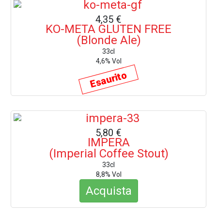
4,35 €
KO-META GLUTEN FREE
(Blonde Ale)
33cl
4,6% Vol
Esaurito
5,80 €
IMPERA
(Imperial Coffee Stout)
33cl
8,8% Vol
Acquista